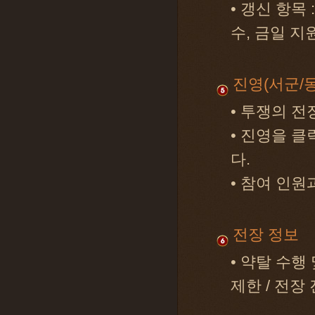
• 갱신 항목 
수, 금일 지
진영(서군/동
• 투쟁의 
• 진영을 클
다.
• 참여 인원
전장 정보
• 약탈 수행
제한 / 전장