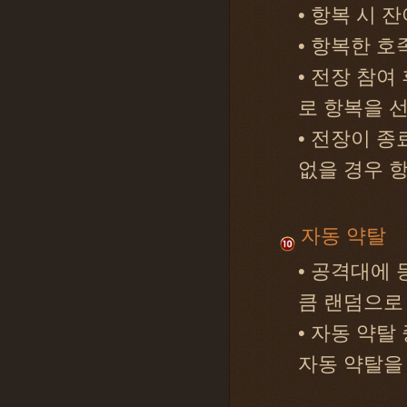
• 항복 시 
• 항복한 호
• 전장 참여
로 항복을 
• 전장이 
없을 경우 
자동 약탈
• 공격대에
큼 랜덤으로
• 자동 약탈
자동 약탈을