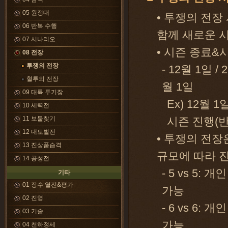
05 원정대
• 투쟁의 전장
06 반복 수행
함께 새로운 
07 시나리오
• 시즌 종료&
08 전장
투쟁의 전장
- 12월 1일 / 
혈투의 전장
월 1일
09 대륙 투기장
Ex) 12월 
10 세력전
11 보물찾기
시즌 진행(반
12 대토벌전
• 투쟁의 전장
13 진상품습격
규모에 따라 
14 공성전
- 5 vs 5:
기타
01 장수 열전&평가
가능
02 진영
- 6 vs 6:
03 기술
가능
04 천하정세