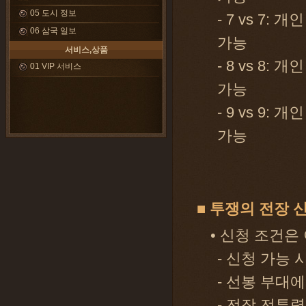
05 도시 정보
- 7 vs 7:
06 삼국 일보
가능
서비스,상품
- 8 vs 8:
01 VIP 서비스
가능
- 9 vs 9:
가능
■ 투쟁의 전장 
• 신청 조건은
- 신청 가능 
- 선봉 부대
- 전장 전투력