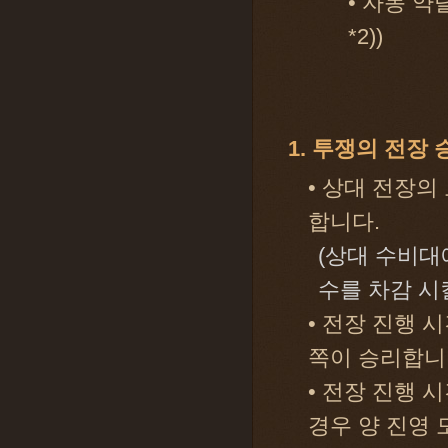
• 자동 약
*2))
1. 투쟁의 전장 
• 상대 전장의
합니다.
(상대 수비대
수를 차감 시
• 전장 진행 
쪽이 승리합니
• 전장 진행 
경우 양 진영 