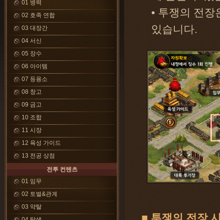
01 병력
• 투쟁의 전장
02 호족 연합
있습니다.
03 대장간
04 서신
05 장수
06 아이템
07 등용소
08 창고
09 금고
10 조합
11 시장
12 육성 가이드
13 전공 상점
전투 컨텐츠
01 임무
02 토벌&관계
03 약탈
■ 투쟁의 전장 
04 탐색