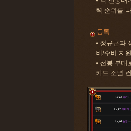
• 각 선봉대
력 순위를 
등록
• 정규군과
비/수비 지원
• 선봉 부대
카드 소멸 