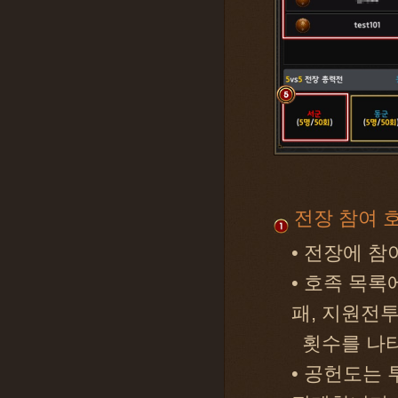
전장 참여 
• 전장에 
• 호족 목록
패, 지원전투
횟수를 나타
• 공헌도는