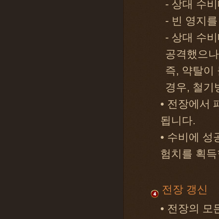
- 상대 수
- 빈 영지
- 상대 수
공격했으나
즉, 약탈이
경우, 철기
• 전장에서 
됩니다.
• 수비에 성
험치를 획득
전장 갱신
• 전장의 