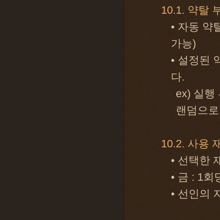
10.1. 약탈
• 자동 약
가능)
• 설정된
다.
ex) 실
랜덤으로
10.2. 사용
• 선택한
• 금 : 1회
• 선인의 지