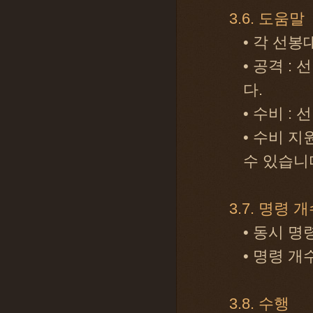
3.6. 도움말
• 각 선
• 공격 :
다.
• 수비 :
• 수비 지
수 있습니
3.7. 명령 
• 동시 
• 명령 
3.8. 수행