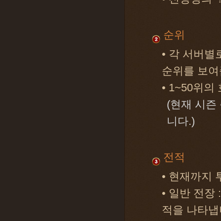
순위
• 각 서버별
순위를 보여
• 1~50위
(현재 시즌
니다.)
전적
• 현재까지
• 일반 전장 
적을 나타냅