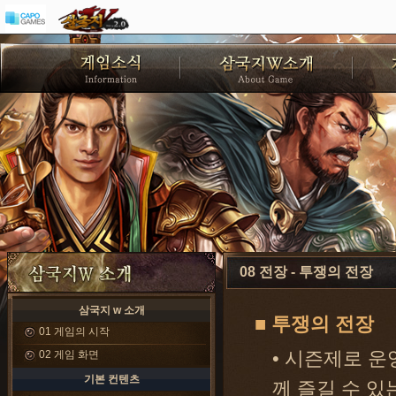
08 전장 - 투쟁의 전장
삼국지 w 소개
■ 투쟁의 전장
01 게임의 시작
02 게임 화면
• 시즌제로 운
기본 컨텐츠
께 즐길 수 있