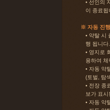
• 선인의 
이 종료됩
※ 자동 진
• 약탈 시
행 됩니다.
• 영지로 
용하여 체
• 자동 
(토벌, 탐
• 전장 종
보가 표시
• 자동 