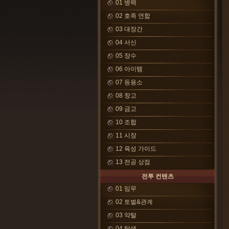
01 병력
02 호족 연합
03 대장간
04 서신
05 장수
06 아이템
07 등용소
08 창고
09 금고
10 조합
11 시장
12 육성 가이드
13 전공 상점
전투 컨텐츠
01 임무
02 토벌&관계
03 약탈
04 탐색