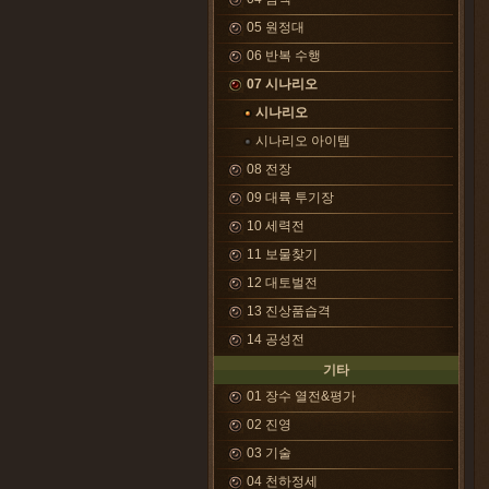
05 원정대
06 반복 수행
07 시나리오
시나리오
시나리오 아이템
08 전장
09 대륙 투기장
10 세력전
11 보물찾기
12 대토벌전
13 진상품습격
14 공성전
기타
01 장수 열전&평가
02 진영
03 기술
04 천하정세