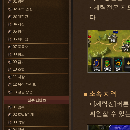
01 병력
• 세력전은 지
02 호족 연합
다.
03 대장간
04 서신
05 장수
06 아이템
07 등용소
08 창고
09 금고
10 조합
11 시장
12 육성 가이드
13 전공 상점
■ 소속 지역
전투 컨텐츠
• [세력전]버
01 임무
확인할 수 있
02 토벌&관계
03 약탈
04 탐색