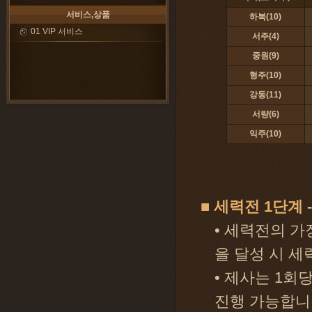
서비스,상품
하북(10)
01 VIP 서비스
서주(4)
중원(9)
형주(10)
강동(11)
서량(6)
익주(10)
■ 세력전 1단계 
• 세력전의 가
을 달성 시 세
• 제사는 1회당
진행 가능합니