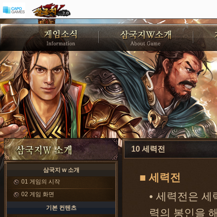
10 세력전
삼국지 w 소개
■ 세력전
01 게임의 시작
02 게임 화면
• 세력전은 세
기본 컨텐츠
력의 봉인을 