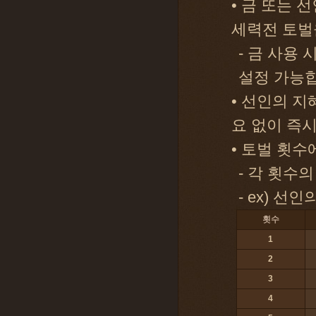
• 금 또는
세력전 토벌
- 금 사용 
설정 가능
• 선인의 
요 없이 즉
• 토벌 횟수
- 각 횟수
- ex) 선
횟수
1
2
3
4