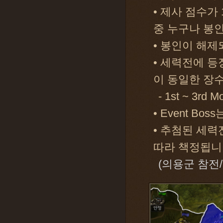
• 제사 점수가
중 누구나 봉
• 봉인이 해제
• 세력전에 등
이 동일한 장수
- 1st ~ 3
• Event Bo
• 추첨된 세력
따라 책정됩니
(의용군 참전