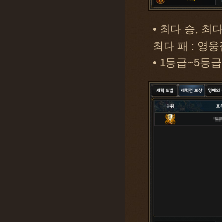
• 최다 승, 최
최다 패 : 영
• 1등급~5등