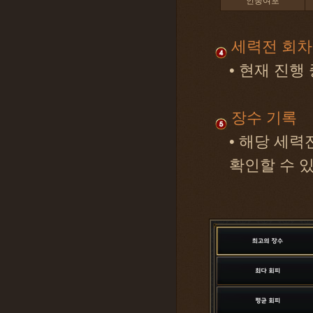
인중여포
세력전 회차
• 현재 진행
장수 기록
• 해당 세
확인할 수 