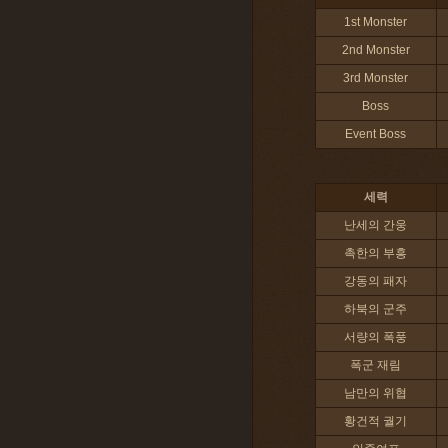
1st Monster
2nd Monster
3rd Monster
Boss
Event Boss
세력
난세의 간웅
촉한의 부흥
강동의 패자
하북의 군주
서량의 폭풍
폭군 재림
남만의 위협
황건적 궐기