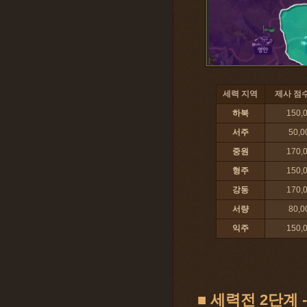
세력 지역
제사 점
하북
150,
서주
50,0
중원
170,
형주
150,
강동
170,
서량
80,0
익주
150,
■ 세력전 2단계 