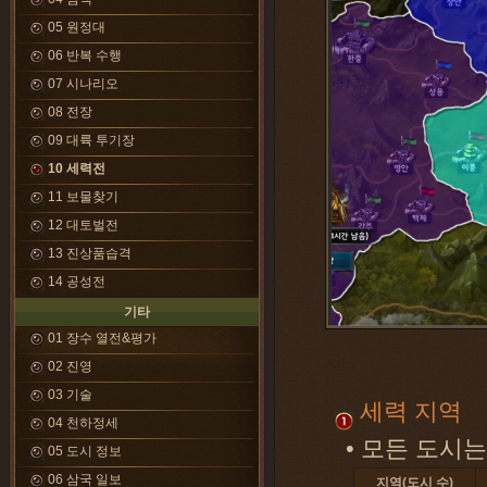
05 원정대
06 반복 수행
07 시나리오
08 전장
09 대륙 투기장
10 세력전
11 보물찾기
12 대토벌전
13 진상품습격
14 공성전
기타
01 장수 열전&평가
02 진영
03 기술
세력 지역
04 천하정세
• 모든 도시
05 도시 정보
06 삼국 일보
지역(도시 수)