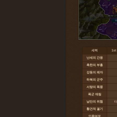
세력
1st
난세의 간웅
촉한의 부흥
강동의 패자
하북의 군주
서량의 폭풍
폭군 재림
남만의 위협
황건적 궐기
인중여포