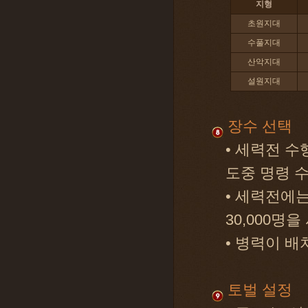
지형
초원지대
수풀지대
산악지대
설원지대
장수 선택
• 세력전 수
도중 명령 
• 세력전에
30,000명
• 병력이 배
토벌 설정