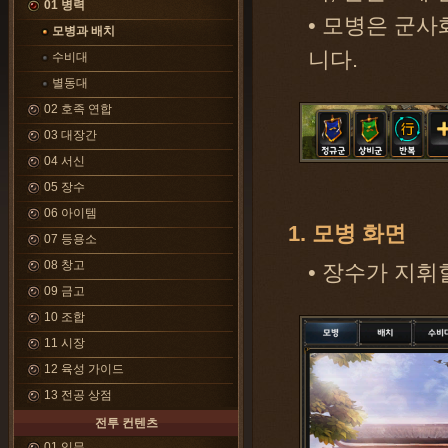
01 병력
• 모병은 군사
모병과 배치
니다.
수비대
별동대
02 호족 연합
03 대장간
04 서신
05 장수
06 아이템
1. 모병 화면
07 등용소
08 창고
• 장수가 지
09 금고
10 조합
11 시장
12 육성 가이드
13 전공 상점
전투 컨텐츠
01 임무