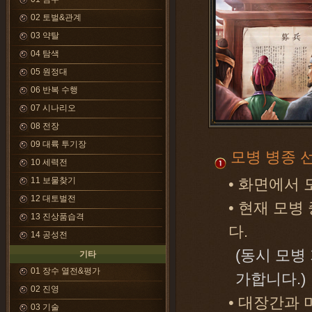
02 토벌&관계
03 약탈
04 탐색
05 원정대
06 반복 수행
07 시나리오
08 전장
09 대륙 투기장
모병 병종 
10 세력전
11 보물찾기
• 화면에서
12 대토벌전
• 현재 모병
13 진상품습격
다.
14 공성전
(동시 모병
기타
01 장수 열전&평가
가합니다.)
02 진영
• 대장간과
03 기술