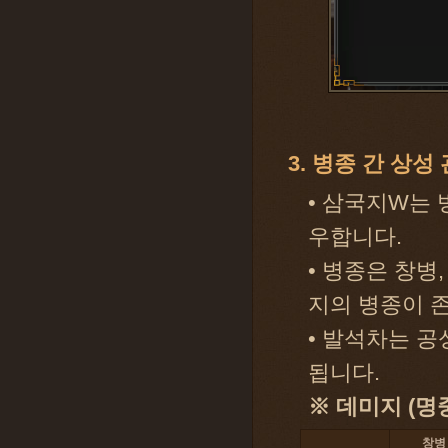
3. 병종 간 상성
• 삼국지W는 
우합니다.
• 병종은 창병
지의 병종이 
• 발석차는 공
됩니다.
※ 데미지 (명
창병