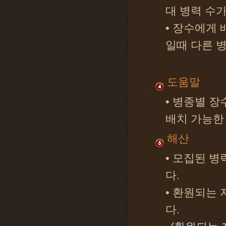
대 병력 수
• 장수에게 
일때 다른 
도움말
• 병종별 장
배치 가능한
해산
• 모집된 
다.
• 환원되는
다.