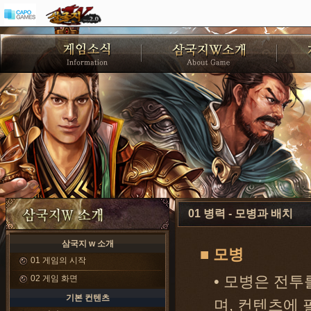
01 병력 - 모병과 배치
삼국지 w 소개
■ 모병
01 게임의 시작
02 게임 화면
• 모병은 전투
기본 컨텐츠
며, 컨텐츠에