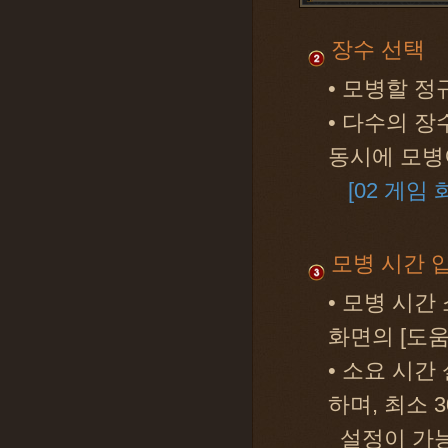
장수 선택
• 모병할 
• 다수의 
동시에 모병
[02 게임 
모병 시간 
• 모병 시간
화면의 [도
• 소요 시간 설
하며, 최소 
설정이 가능