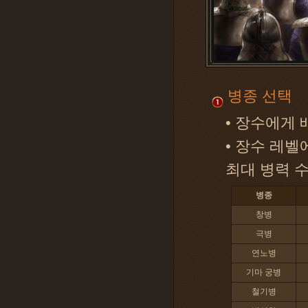
병종 선택
• 장수에게
• 장수 레벨
최대 병력 수
병종
창병
극병
연노병
기마 궁병
철기병