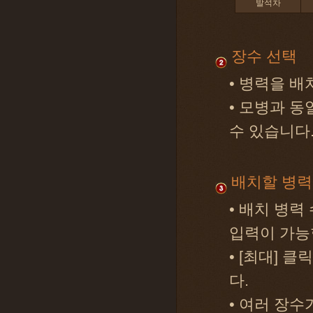
발석차
장수 선택
• 병력을 
• 모병과 
수 있습니다
배치할 병력
• 배치 병력 수
입력이 가능
• [최대] 
다.
• 여러 장수