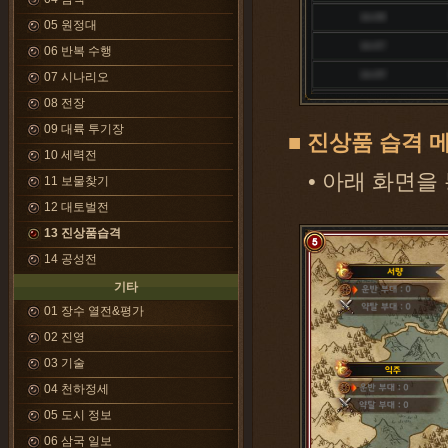
05 원정대
06 반복 수행
07 시나리오
08 전장
09 대륙 투기장
■ 진상품 습격 
10 세력전
• 아래 화면을
11 보물찾기
12 대토벌전
13 진상품습격
14 공성전
기타
01 장수 열전&평가
02 진영
03 기술
04 천하정세
05 도시 정보
06 삼국 일보