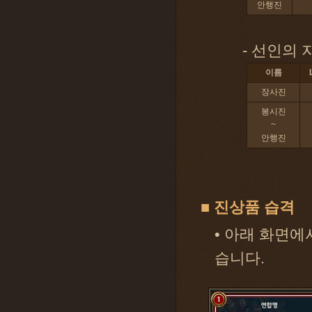
안행진
- 선인의 
이름
장사진
봉시진
~
안행진
■ 진상품 습격
• 아래 화면에
습니다.