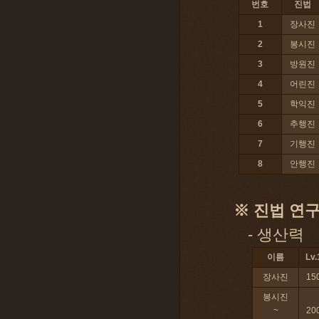
번호
진법
1
장사진
2
봉시진
3
방원진
4
어린진
5
학익진
6
추행진
7
기행진
8
안행진
※ 진법 연
- 생산력
이름
Lv.
장사진
15
봉시진
~
20