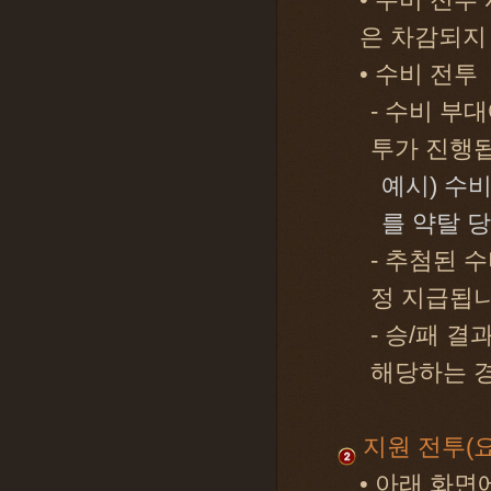
• 수비 전투
은 차감되지
• 수비 전투
- 수비 부
투가 진행
예시) 수비
를 약탈 당
- 추첨된 
정 지급됩니
- 승/패 결
해당하는 
지원 전투(요
• 아래 화