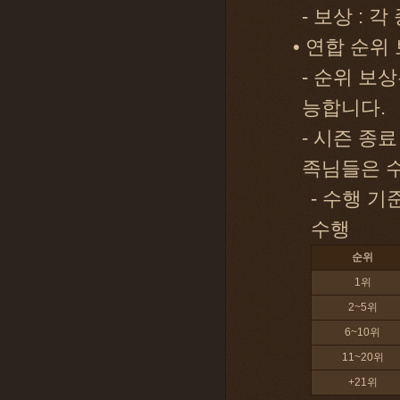
- 보상 : 
• 연합 순위
- 순위 보
능합니다.
- 시즌 종
족님들은 
- 수행 기
수행
순위
1위
2~5위
6~10위
11~20위
+21위