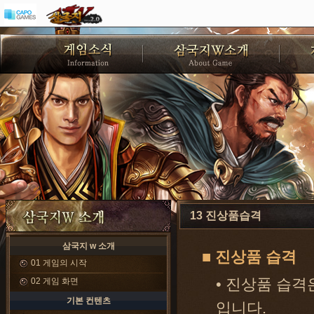
13 진상품습격
삼국지 w 소개
■ 진상품 습격
01 게임의 시작
02 게임 화면
• 진상품 습격
기본 컨텐츠
입니다.