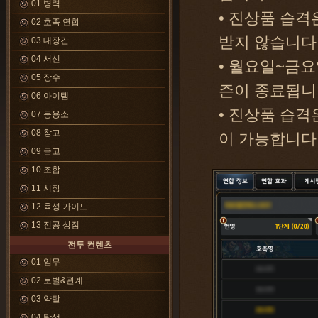
01 병력
• 진상품 습
02 호족 연합
받지 않습니다
03 대장간
04 서신
• 월요일~금요
05 장수
즌이 종료됩니
06 아이템
• 진상품 습격
07 등용소
08 창고
이 가능합니다
09 금고
10 조합
11 시장
12 육성 가이드
13 전공 상점
전투 컨텐츠
01 임무
02 토벌&관계
03 약탈
04 탐색