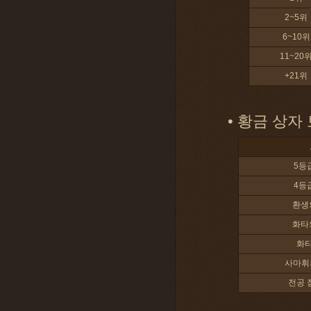
2~5위
6~10위
11~20
+21위
• 황금 상자
5등
4등
환생
화타
화타
사마휘
전공 