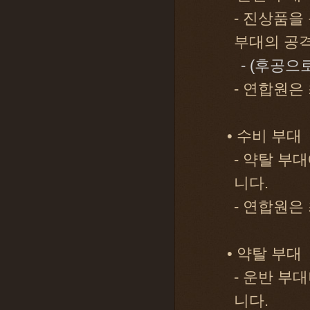
- 진상품을
부대의 공격
- (후공으
- 연합원은
• 수비 부대
- 약탈 부
니다.
- 연합원은
• 약탈 부대
- 운반 부
니다.