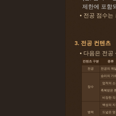
제한에 포함되
• 전공 점수는 
3. 전공 컨텐츠
• 다음은 전공
컨텐츠 구분
종류
전공
전공의 깨
승리의 가
업적의 소
장수
축복받은 
비장한 각
백성의 지
병력
드넓은 영