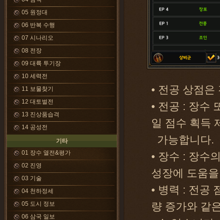
05 원정대
06 반복 수행
07 시나리오
08 전장
09 대륙 투기장
10 세력전
• 전공 상점은
11 보물찾기
12 대토벌전
• 전공 : 장
13 진상품습격
일 점수 획득
14 공성전
가능합니다.
기타
01 장수 열전&평가
• 장수 : 장
02 진영
성장에 도움을
03 기술
• 병력 : 전
04 천하정세
05 도시 정보
량 증가와 같
06 삼국 일보