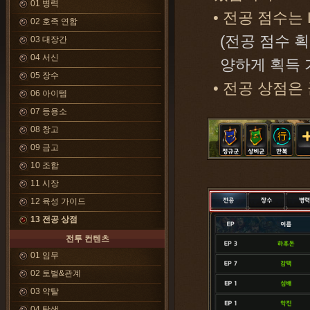
01 병력
• 전공 점수는 
02 호족 연합
(전공 점수 
03 대장간
04 서신
양하게 획득 
05 장수
• 전공 상점은
06 아이템
07 등용소
08 창고
09 금고
10 조합
11 시장
12 육성 가이드
13 전공 상점
전투 컨텐츠
01 임무
02 토벌&관계
03 약탈
04 탐색