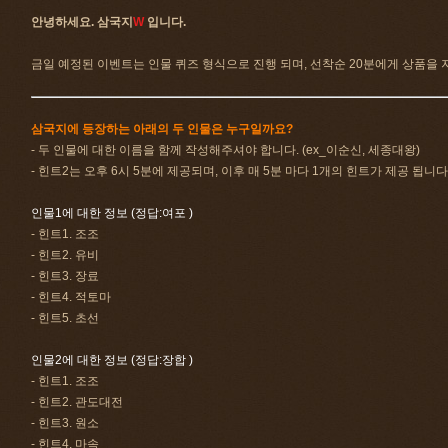
안녕하세요. 삼국지
W
입니다.
금일 예정된 이벤트는 인물 퀴즈 형식으로 진행 되며, 선착순 20분에게 상품을 
삼국지에 등장하는 아래의 두 인물은 누구일까요?
- 두 인물에 대한 이름을 함께 작성해주셔야 합니다. (ex_이순신, 세종대왕)
- 힌트2는 오후 6시 5분에 제공되며, 이후 매 5분 마다 1개의 힌트가 제공 됩니다
인물1에 대한 정보 (정답:여포 )
- 힌트1. 조조
- 힌트2. 유비
- 힌트3. 장료
- 힌트4. 적토마
- 힌트5. 초선
인물2에 대한 정보 (정답:장합 )
- 힌트1. 조조
- 힌트2. 관도대전
- 힌트3. 원소
- 힌트4. 마속