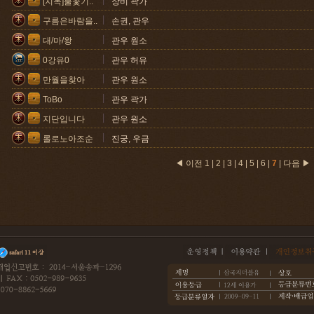
[지옥]불꽃기..
장비 곽가
구름은바람을..
손권, 관우
대/마/왕
관우 원소
0강유0
관우 허유
만월을찾아
관우 원소
ToBo
관우 곽가
지단입니다
관우 원소
롤로노아조순
진궁, 우금
◀ 이전
1
|
2
|
3
|
4
|
5
|
6
|
7
|
다음 ▶