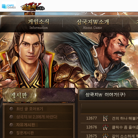
12677
건의 하나 해볼
12676
클릭수 좀 줄여
12675
같이 소소하게 