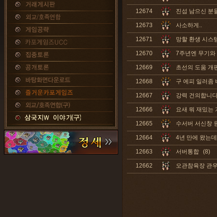
12674
진섭 남으신 분들
12673
사소하게..
12671
망할 환생 시스
12670
7주년엔 무기와 
12669
초선의 도움 개편
12668
구 에피 일러좀
12667
강력 건의합니다!
12666
요새 뭐 재밌는 
12665
수서버 서신창 
12664
4년 만에 왔는데
12663
서버통합
(8)
12662
오관참육장 관우