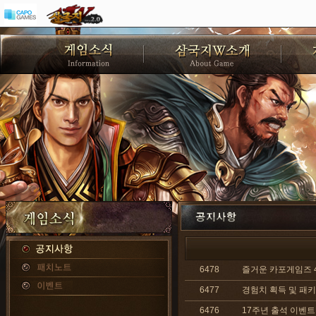
6478
즐거운 카포게임즈 4
6477
경험치 획득 및 패키
6476
17주년 출석 이벤트