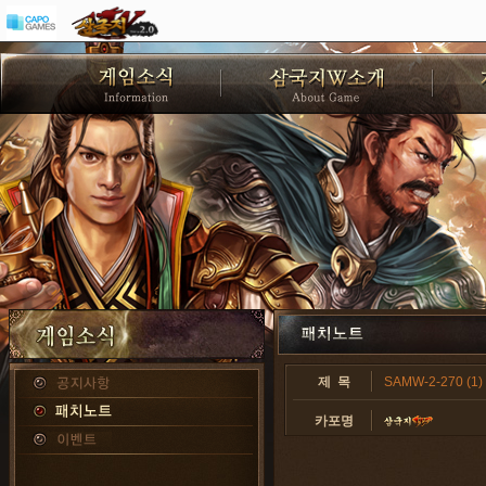
제 목
SAMW-2-270 (1)
카포명