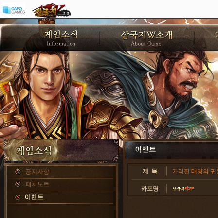
제 목
가려진 태양의 귀환3!
카포명