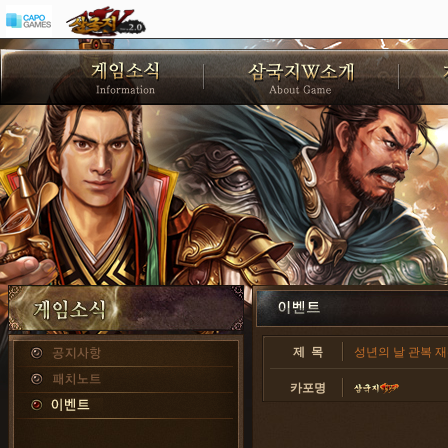
제 목
성년의 날 관복 재
카포명