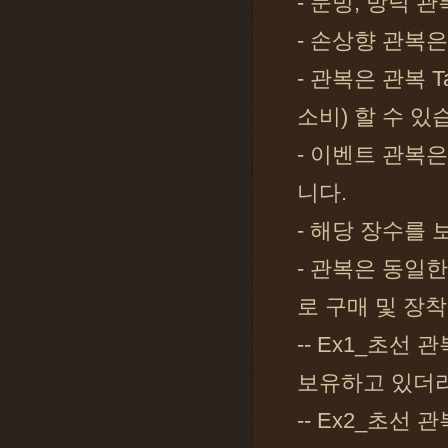
- 문빙, 방덕 
- 손상향 관복은
- 관복은 관복 
소비) 할 수 있
- 이벤트 관복은
니다.
- 해당 장수를
- 관복은 동일
로 구매 및 장
-- Ex1_초선 
보유하고 있더라
-- Ex2_초선