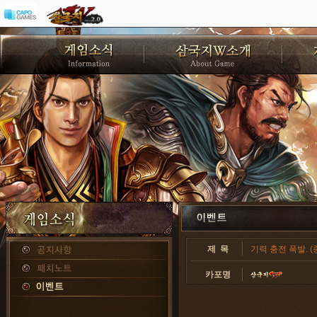
제 목
기력 충전 폭발. (
카포명