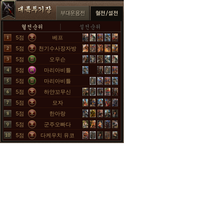
5점
베프
5점
천기수사장자방
5점
오우슨
5점
마리아비틀
5점
마리아비틀
5점
하얀꼬무신
5점
모자
5점
한아랑
5점
군주오빠다
5점
다케우치 유코