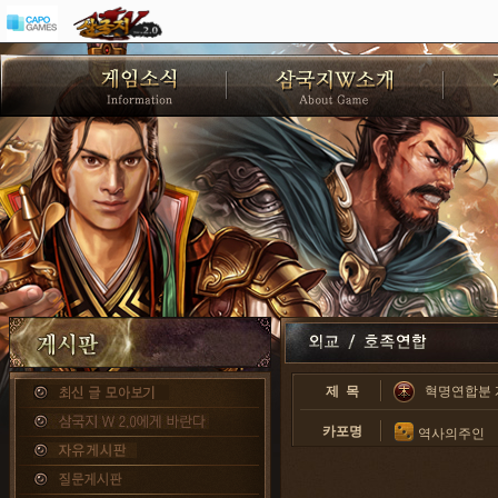
제 목
혁명연합분 
카포명
역사의주인