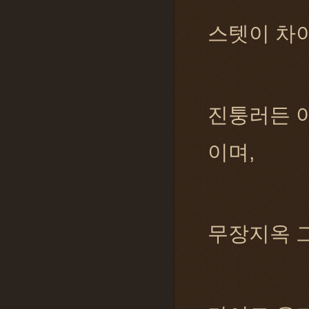
스텟이 차
진퉁러든 
이며,
무장지옥 