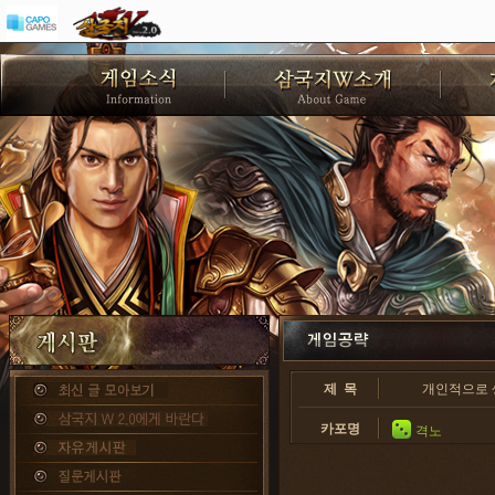
제 목
개인적으로 생
카포명
격노