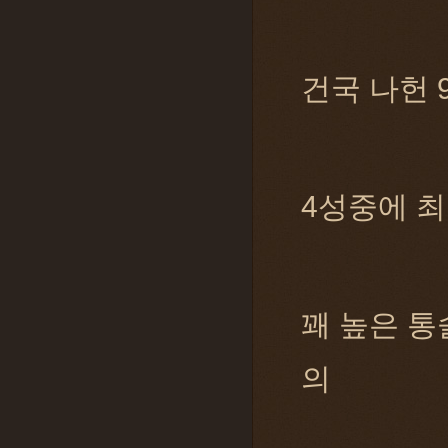
건국 나헌 9
4성중에 최
꽤 높은 통
의