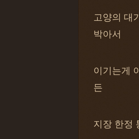
고양의 대
박아서
이기는게 
든
지장 한정 