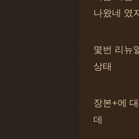
나왔네 였
몇번 리뉴
상태
장본+에 
데