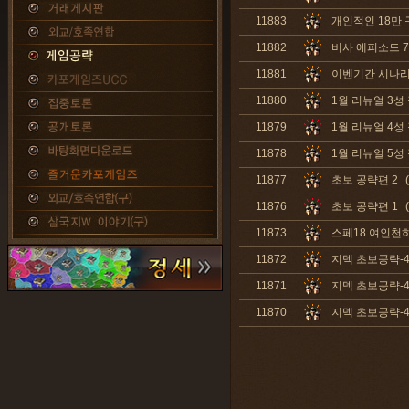
11883
개인적인 18만 
11882
비사 에피소드 7-
11881
이벤기간 시나리오
11880
1월 리뉴얼 3성
11879
1월 리뉴얼 4성
11878
1월 리뉴얼 5성
11877
초보 공략편 2
11876
초보 공략편 1
11873
스페18 여인천하
11872
지덱 초보공략-
11871
지덱 초보공략-
11870
지덱 초보공략-